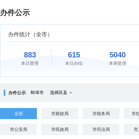
欢
迎
办件公示
进
入
办
办件统计
（全市）
件
公
示，
盲
883
615
5040
人
本日受理
本日办结
本周受理
用
户
使
用
无
蚌埠市
选择区县
办件公示
障
碍，
请
全部
市财政局
市税务局
市
按
快
捷
市公安局
市民政局
市司法局
市
键