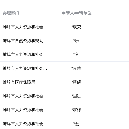
Ctrl
加
1
办理部门
申请人/申请单位
键,
阅
蚌埠市人力资源和社会保障局
*献荣
读
详
蚌埠市自然资源和规划局(林业局)
*乐
细
操
作
蚌埠市人力资源和社会保障局
*义
说
明
蚌埠市人力资源和社会保障局
*素荣
请
按
快
蚌埠市医疗保障局
*泽硕
捷
键
蚌埠市人力资源和社会保障局
*国进
Ctrl
加
蚌埠市人力资源和社会保障局
*家梅
Alt
加
问
蚌埠市人力资源和社会保障局
*燕
号