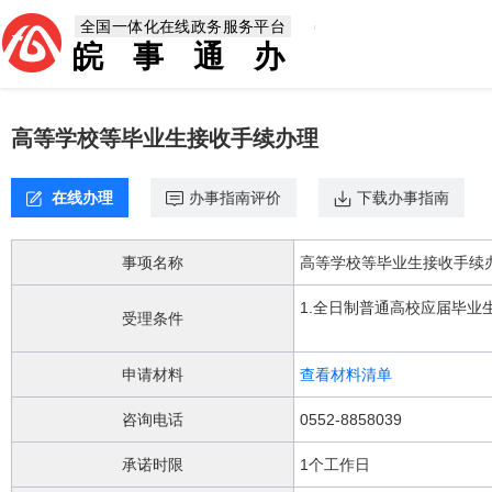
欢
全国一体化在线政务服务平台
迎
皖事通办
进
入，
盲
人
高等学校等毕业生接收手续办理
用
户
使
在线办理
办事指南评价
下载办事指南
用
无
障
事项名称
高等学校等毕业生接收手续
碍，
请
1.全日制普通高校应届毕业生
按
受理条件
快
捷
申请材料
查看材料清单
键
Ctrl
咨询电话
0552-8858039
加
1
承诺时限
1个工作日
键,