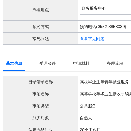
阅
读
政务服务中心
办理地点
详
细
操
预约方式
预约电话(0552-8858039)
作
说
常见问题
查看常见问题
明
请
按
快
基本信息
受理条件
申请材料
办理流程
捷
键
Ctrl
目录清单名称
高校毕业生等青年就业服务
加
Alt
事项名称
高等学校等毕业生接收手续
加
问
号
事项类型
公共服务
键。
服务对象
自然人
法定办结时限
20个工作日