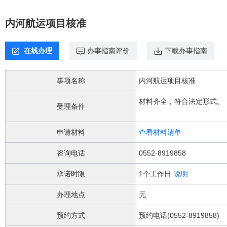
欢
迎
内河航运项目核准
进
入，
盲
在线办理
办事指南评价
下载办事指南
人
用
户
事项名称
内河航运项目核准
使
用
材料齐全，符合法定形式。
无
受理条件
障
碍，
申请材料
查看材料清单
请
按
咨询电话
0552-8919858
快
捷
承诺时限
1个工作日
说明
键
Ctrl
办理地点
无
加
1
预约方式
预约电话(0552-8919858)
键,