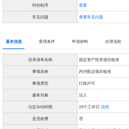
阅
特别程序
查看
读
详
常见问题
查看常见问题
细
操
作
说
明
基本信息
受理条件
申请材料
办理流程
请
按
快
目录清单名称
固定资产投资项目核准
捷
键
事项名称
内河航运项目核准
Ctrl
加
事项类型
行政许可
Alt
加
服务对象
法人
问
号
法定办结时限
20个工作日
说明
键。
是否收费
否