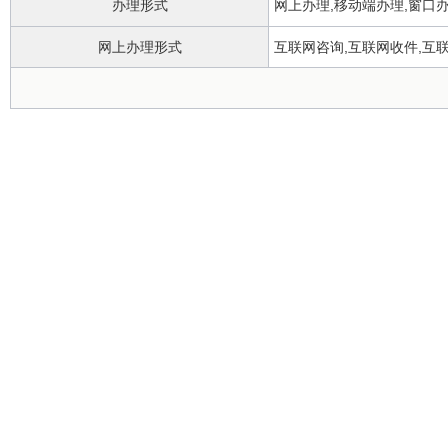
办理形式
网上办理,移动端办理,窗口
网上办理形式
互联网咨询,互联网收件,互
办理地点
无
办理时间
正常工作日上午9:00-下午5:
所属部门
实施主体
行使层级
县级
委托部门
无
行使内容
是否有联办机构
否
是否有权限划分
是