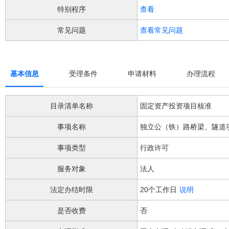
阅
特别程序
查看
读
详
常见问题
查看常见问题
细
操
作
说
明
基本信息
受理条件
申请材料
办理流程
请
按
快
目录清单名称
固定资产投资项目核准
捷
键
事项名称
独立公（铁）路桥梁、隧道
Ctrl
加
事项类型
行政许可
Alt
加
服务对象
法人
问
号
法定办结时限
20个工作日
说明
键。
是否收费
否