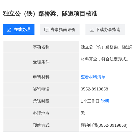
欢
迎
独立公（铁）路桥梁、隧道项目核准
进
入，
盲
在线办理
办事指南评价
下载办事指南
人
用
户
事项名称
独立公（铁）路桥梁、隧道
使
用
材料齐全，符合法定形式。
无
受理条件
障
碍，
申请材料
查看材料清单
请
按
咨询电话
0552-8919858
快
捷
承诺时限
1个工作日
说明
键
Ctrl
办理地点
无
加
1
预约方式
预约电话(0552-8919858)
键,