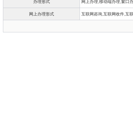
办理形式
网上办理,移动端办理,窗口
网上办理形式
互联网咨询,互联网收件,互
办理地点
无
办理时间
正常工作日上午9:00-下午5:
所属部门
实施主体
行使层级
县级
委托部门
无
行使内容
无
是否有联办机构
否
是否有权限划分
否