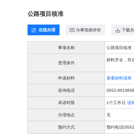
欢
迎
公路项目核准
进
入，
盲
在线办理
办事指南评价
下载
人
用
户
事项名称
公路项目核准
使
用
材料齐全，符
无
受理条件
障
碍，
申请材料
查看材料清单
请
按
咨询电话
0552-891985
快
捷
承诺时限
1个工作日
说
键
Ctrl
办理地点
无
加
1
预约方式
预约电话(0552-
键,