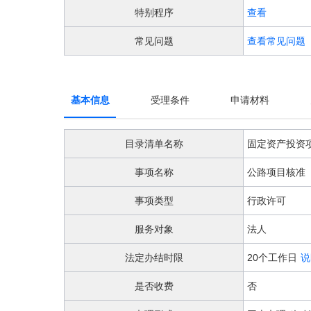
阅
特别程序
查看
读
详
常见问题
查看常见问题
细
操
作
说
明
基本信息
受理条件
申请材料
请
按
快
目录清单名称
固定资产投资
捷
键
事项名称
公路项目核准
Ctrl
加
事项类型
行政许可
Alt
加
服务对象
法人
问
号
法定办结时限
20个工作日
说
键。
是否收费
否