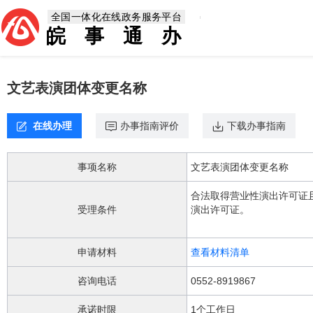
欢
全国一体化在线政务服务平台
迎
皖事通办
进
入，
盲
人
文艺表演团体变更名称
用
户
使
在线办理
办事指南评价
下载办事指南
用
无
障
事项名称
文艺表演团体变更名称
碍，
请
合法取得营业性演出许可证
按
受理条件
演出许可证。
快
捷
键
申请材料
查看材料清单
Ctrl
加
咨询电话
0552-8919867
1
键,
承诺时限
1个工作日