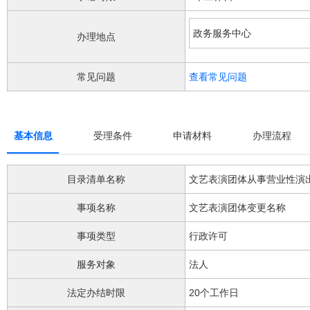
阅
读
详
政务服务中心
办理地点
细
操
作
常见问题
查看常见问题
说
明
请
按
基本信息
受理条件
申请材料
办理流程
快
捷
键
目录清单名称
文艺表演团体从事营业性演
Ctrl
加
事项名称
文艺表演团体变更名称
Alt
加
事项类型
行政许可
问
号
键。
服务对象
法人
法定办结时限
20个工作日