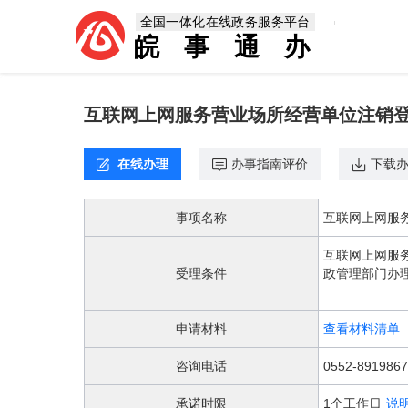
欢
全国一体化在线政务服务平台
迎
皖事通办
进
入，
盲
人
互联网上网服务营业场所经营单位注销
用
户
使
在线办理
办事指南评价
下载
用
无
障
事项名称
互联网上网服
碍，
请
互联网上网服
按
受理条件
政管理部门办
快
捷
键
申请材料
查看材料清单
Ctrl
加
咨询电话
0552-8919867
1
键,
承诺时限
1个工作日
说