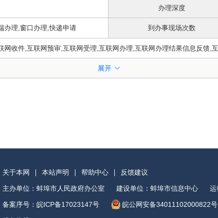
办理深度
端办理,窗口办理,快递申请
到办事现场次数
联网收件,互联网预审,互联网受理,互联网办理,互联网办理结果信息反馈,
展开
安徽省蚌埠市怀远县榴城镇圣泉路311号怀远县政务服务
关于本网
本站声明
帮助中心
反馈建议
主办单位：蚌埠市人民政府办公室
建设单位：蚌埠市信息中心
运
备案序号：皖ICP备17023147号
皖公网安备34011102000822号