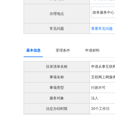
阅
读
详
政务服务中心
办理地点
细
操
作
常见问题
查看常见问题
说
明
请
按
基本信息
受理条件
申请材料
快
捷
键
目录清单名称
申请从事互联
Ctrl
加
事项名称
互联网上网服
Alt
加
事项类型
行政许可
问
号
键。
服务对象
法人
法定办结时限
20个工作日